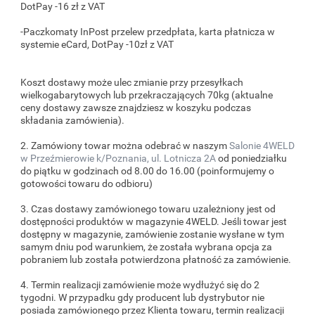
DotPay -16 zł z VAT
-Paczkomaty InPost przelew przedpłata, karta płatnicza w
systemie eCard, DotPay -10zł z VAT
Koszt dostawy może ulec zmianie przy przesyłkach
wielkogabarytowych lub przekraczających 70kg (aktualne
ceny dostawy zawsze znajdziesz w koszyku podczas
składania zamówienia).
2. Zamówiony towar można odebrać w naszym
Salonie 4WELD
w Przeźmierowie k/Poznania, ul. Lotnicza 2A
od poniedziałku
do piątku w godzinach od 8.00 do 16.00 (poinformujemy o
gotowości towaru do odbioru)
3. Czas dostawy zamówionego towaru uzależniony jest od
dostępności produktów w magazynie 4WELD. Jeśli towar jest
dostępny w magazynie, zamówienie zostanie wysłane w tym
samym dniu pod warunkiem, że została wybrana opcja za
pobraniem lub została potwierdzona płatność za zamówienie.
4. Termin realizacji zamówienie może wydłużyć się do 2
tygodni. W przypadku gdy producent lub dystrybutor nie
posiada zamówionego przez Klienta towaru, termin realizacji