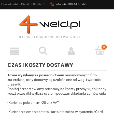
Poniedziałek - Piątek 8.00-16.00
Infolinia 880 44 45 44
sklep@4weld.pl
CZAS I KOSZTY DOSTAWY
Towar wysyłamy za pośrednictwem
renomowanych firm
kurierskich, ceny dostawy są uzależnione od wagi i wartości
przesyłki.
Poniżej przedstawiamy orientacyjne koszty przesyłki, dokładny
koszt przesyłki wylicza system podczas składania zamówienia
-Kurier za pobraniem -20 zł z VAT
-Kurier przelew przedpłata, karta płatnicza w systemie eCard,