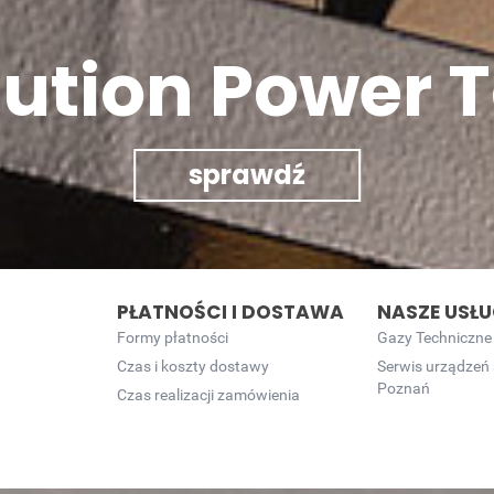
lution Power T
sprawdź
PŁATNOŚCI I DOSTAWA
NASZE USŁU
Formy płatności
Gazy Techniczne
Czas i koszty dostawy
Serwis urządzeń
Poznań
Czas realizacji zamówienia