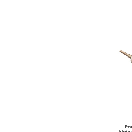
Pn
klejo