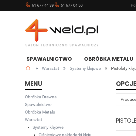
61 677 44 39
61 677 04 50
Pon
SPAWALNICTWO
OBRÓBKA METALU
»
»
»
Warsztat
Systemy klejowe
Pistolety kle
NOWOŚCI
BLOG
MENU
OPCJE
Obróbka Drewna
Produce
Spawalnictwo
Obróbka Metalu
PISTOL
Warsztat
Systemy klejowe
Ciśnieniowe nakładarki kleju