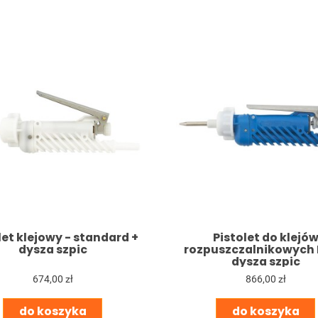
let klejowy - standard +
Pistolet do klejó
dysza szpic
rozpuszczalnikowych 
dysza szpic
674,00 zł
866,00 zł
do koszyka
do koszyka