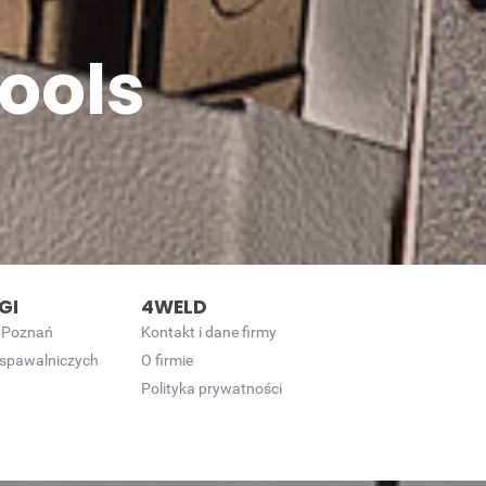
ools
GI
4WELD
 Poznań
Kontakt i dane firmy
 spawalniczych
O firmie
Polityka prywatności