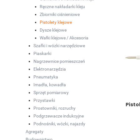
Ręczne nakładarki kleju
Zbiorniki ciśnieniowe
Pistolety klejowe
Dysze klejowe
Wałki klejowe / Akcesoria
Szafki i wózki narzędziowe
Piaskarki
Nagrzewnice pomieszczeń
Elektronarzędzia
Pneumatyka
Imadła, kowadła
Sprzęt pomiarowy
Przystawki
Pisto
Prostowniki, rozruchy
Podgrzewacze indukcyjne
Podnośniki, wózki, najazdy
Agregaty
Budownictwo