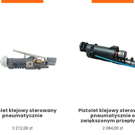
olet klejowy sterowany
Pistolet klejowy ster
pneumatycznie
pneumatycznie o
zwiększonym przepły
wyzwalanie zewnętr
3 212,00 zł
2 084,00 zł