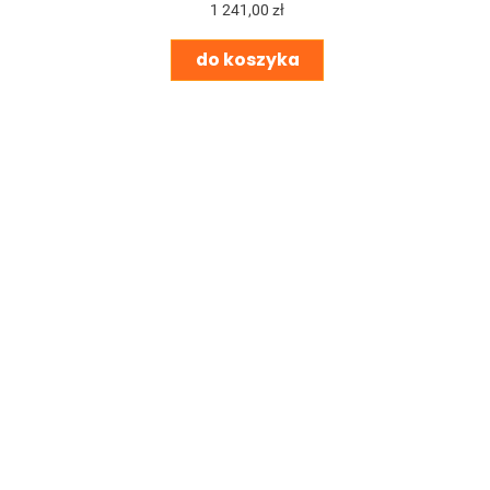
dysza szpic
1 241,00 zł
do koszyka