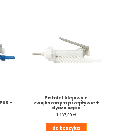
w
Pistolet klejowy o
PUR +
zwiększonym przepływie +
dysza szpic
1 137,00 zł
do koszyka