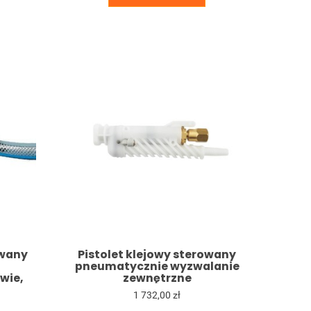
owany
Pistolet klejowy sterowany
pneumatycznie wyzwalanie
wie,
zewnętrzne
zne
1 732,00 zł