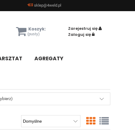
sklep@4weld.pl
Zarejestruj się
Koszyk:
(pusty)
Zaloguj się
RSZTAT
AGREGATY
ybierz)