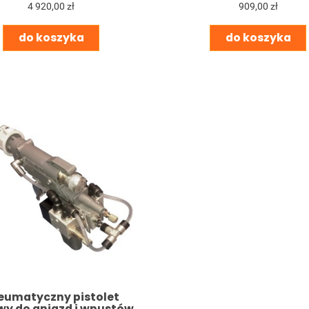
4 920,00 zł
909,00 zł
do koszyka
do koszyka
eumatyczny pistolet
wy do gniazd i wpustów