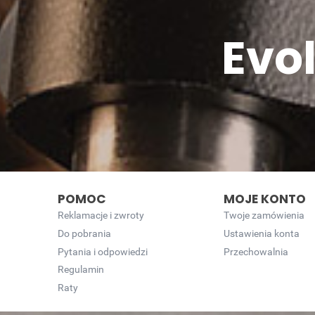
Evo
POMOC
MOJE KONTO
Reklamacje i zwroty
Twoje zamówienia
Do pobrania
Ustawienia konta
Pytania i odpowiedzi
Przechowalnia
Regulamin
Raty