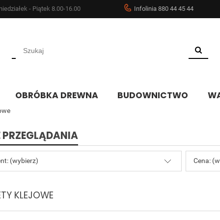
iedziałek - Piątek 8.00-16.00
Infolinia 880 44 45 44
OBRÓBKA DREWNA
BUDOWNICTWO
WA
jowe
 PRZEGLĄDANIA
nt: (wybierz)
Cena: (w
ETY KLEJOWE