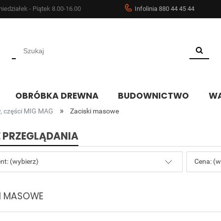
iedziałek - Piątek 8.00-16.00
Infolinia 880 44 45 44
OBRÓBKA DREWNA
BUDOWNICTWO
WA
»
, części MIG MAG
Zaciski masowe
 PRZEGLĄDANIA
nt: (wybierz)
Cena: (w
I MASOWE