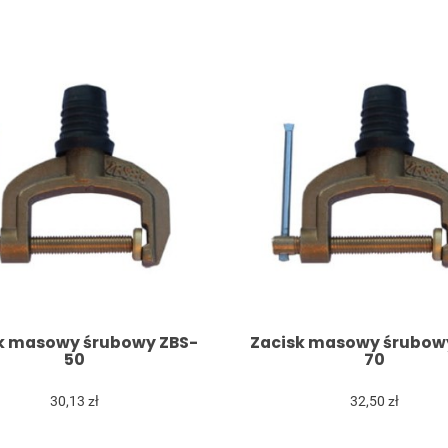
k masowy śrubowy ZBS-
Zacisk masowy śrubow
50
70
30,13 zł
32,50 zł