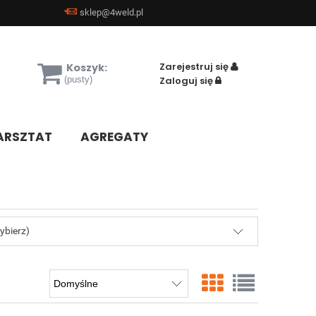
sklep@4weld.pl
Zarejestruj się
Koszyk:
(pusty)
Zaloguj się
RSZTAT
AGREGATY
ybierz)