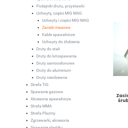
Podajniki drutu, przystawki
Uchwyty, części MIG MAG
Uchwyty i części MIG-MAG
Zaciski masowe
Kable spawalnicze
Uchwyty do żłobienia
Druty do stali
Druty do lutospawania
Druty samoosłonowe
Druty do aluminium
Druty nierdzewne
Strefa TIG
Spawanie gazowe
Zaci
Akcesoria spawalnicze
śru
Strefa MMA
Strefa Plazmy
Zgrzewarki, akcesoria
Spawanie plastiku