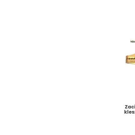
Zac
kle