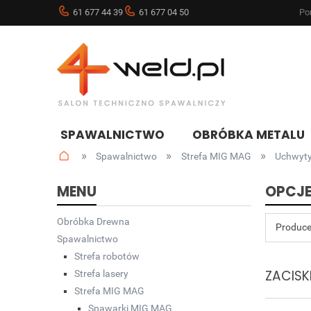
61 677 44 39
61 677 04 50
Pon
SPAWALNICTWO
OBRÓBKA METALU
»
»
»
Spawalnictwo
Strefa MIG MAG
Uchwyty
NOWOŚCI
BLOG
MENU
OPCJE
Obróbka Drewna
Produce
Spawalnictwo
Strefa robotów
ZACISK
Strefa lasery
Strefa MIG MAG
Spawarki MIG MAG