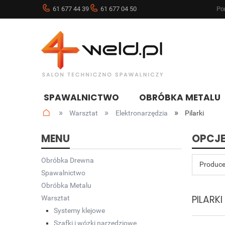
61 677 44 39
61 677 04 50
Pon
SPAWALNICTWO
OBRÓBKA METALU
»
»
»
Warsztat
Elektronarzędzia
Pilarki
NOWOŚCI
BLOG
MENU
OPCJE
Obróbka Drewna
Produce
Spawalnictwo
Obróbka Metalu
PILARKI
Warsztat
Systemy klejowe
Szafki i wózki narzędziowe