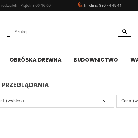
iedziałek - Piątek 8.00-16.00
Infolinia 880 44 45 44
OBRÓBKA DREWNA
BUDOWNICTWO
WA
 PRZEGLĄDANIA
nt: (wybierz)
Cena: (w