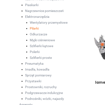
Piaskarki
Nagrzewnice pomieszczeń
Elektronarzędzia
Wentylatory przemysłowe
Pilarki
Odkurzacze
Myjki ciśnieniowe
Szlifierki kątowe
Polerki
Szlifierki proste
Pneumatyka
Imadła, kowadła
Sprzęt pomiarowy
Przystawki
lame
Prostowniki, rozruchy
Podgrzewacze indukcyjne
Podnośniki, wózki, najazdy
Agregaty