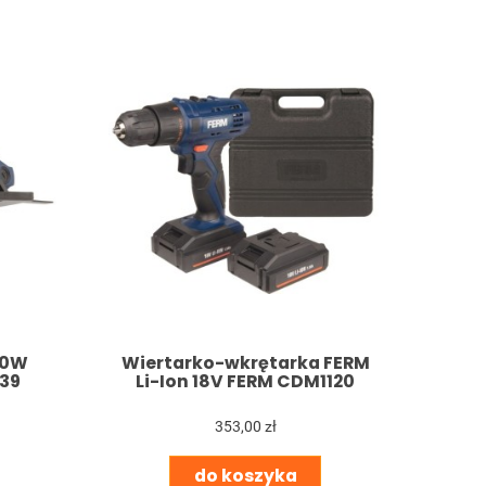
00W
Wiertarko-wkrętarka FERM
39
Li-Ion 18V FERM CDM1120
353,00 zł
do koszyka