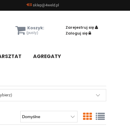
sklep@4weld.pl
Zarejestruj się
Koszyk:
(pusty)
Zaloguj się
RSZTAT
AGREGATY
ybierz)