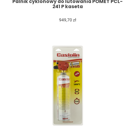
Palnik cyklonowy do lutowania POMET PCL-
241 P kaseta
949,70 zł