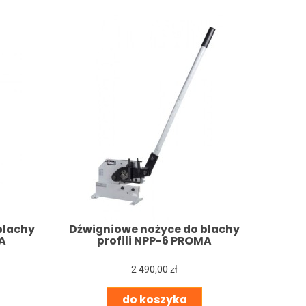
blachy
Dźwigniowe nożyce do blachy
A
profili NPP-6 PROMA
2 490,00 zł
do koszyka