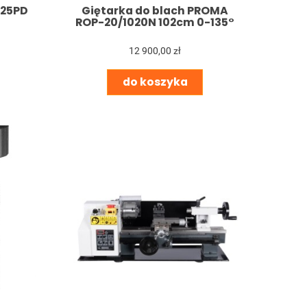
Giętarka do blach PROMA
125PD
ROP-20/1020N 102cm 0-135°
12 900,00 zł
do koszyka