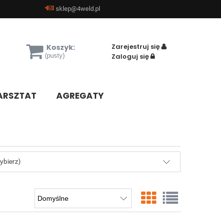
sklep@4weld.pl
Zarejestruj się
Koszyk:
(pusty)
Zaloguj się
RSZTAT
AGREGATY
ybierz)