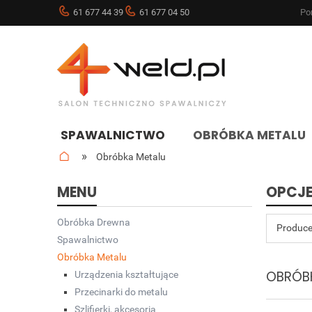
61 677 44 39
61 677 04 50
Pon
SPAWALNICTWO
OBRÓBKA METALU
»
Obróbka Metalu
NOWOŚCI
BLOG
MENU
OPCJE
Obróbka Drewna
Produce
Spawalnictwo
Obróbka Metalu
OBRÓB
Urządzenia kształtujące
Przecinarki do metalu
Szlifierki, akcesoria