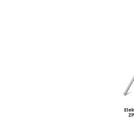
Ele
ZP