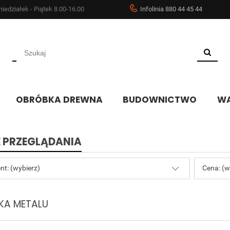
iedziałek - Piątek 8.00-16.00
Infolinia 880 44 45 44
OBRÓBKA DREWNA
BUDOWNICTWO
WA
 PRZEGLĄDANIA
nt: (wybierz)
Cena: (w
KA METALU