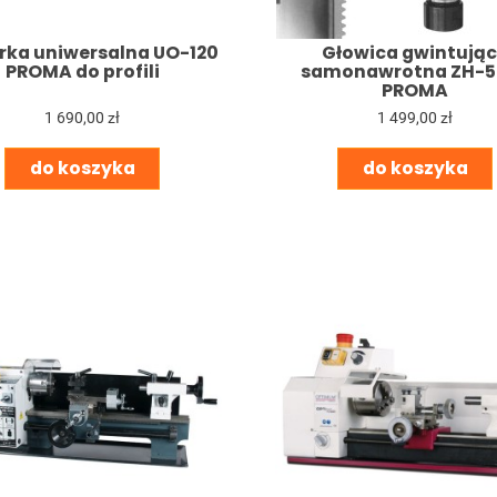
rka uniwersalna UO-120
Głowica gwintują
PROMA do profili
samonawrotna ZH-5
PROMA
1 690,00 zł
1 499,00 zł
do koszyka
do koszyka