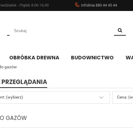
iedziałek - Piątek 8.00-16.00
Infolinia 880 44 45 44
OBRÓBKA DREWNA
BUDOWNICTWO
WA
do gazów
 PRZEGLĄDANIA
nt: (wybierz)
Cena: (w
DO GAZÓW