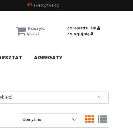
sklep@4weld.pl
Zarejestruj się
Koszyk:
(pusty)
Zaloguj się
RSZTAT
AGREGATY
ybierz)