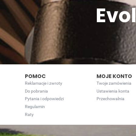
Evo
POMOC
MOJE KONTO
Reklamacje i zwroty
Twoje zamówienia
Do pobrania
Ustawienia konta
Pytania i odpowiedzi
Przechowalnia
Regulamin
Raty