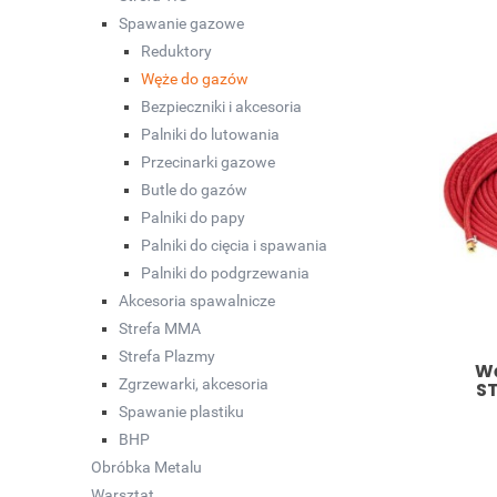
Spawanie gazowe
Reduktory
Węże do gazów
Bezpieczniki i akcesoria
Palniki do lutowania
Przecinarki gazowe
Butle do gazów
Palniki do papy
Palniki do cięcia i spawania
Palniki do podgrzewania
Akcesoria spawalnicze
Strefa MMA
Strefa Plazmy
Wą
Zgrzewarki, akcesoria
S
Spawanie plastiku
BHP
Obróbka Metalu
Warsztat