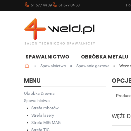
61 677 44 39
61 677 04 50
Pon
SPAWALNICTWO
OBRÓBKA METALU
»
»
»
Spawalnictwo
Spawanie gazowe
Węże 
NOWOŚCI
BLOG
MENU
OPCJE
Obróbka Drewna
Produce
Spawalnictwo
Strefa robotów
WĘŻE 
Strefa lasery
Strefa MIG MAG
Strefa TIG