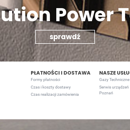
lution Power T
sprawdź
PŁATNOŚCI I DOSTAWA
NASZE USŁU
Formy płatności
Gazy Techniczne
Czas i koszty dostawy
Serwis urządzeń
Poznań
Czas realizacji zamówienia