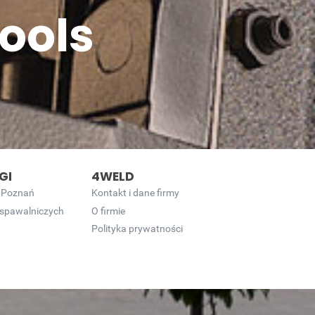
ools
GI
4WELD
 Poznań
Kontakt i dane firmy
 spawalniczych
O firmie
Polityka prywatności