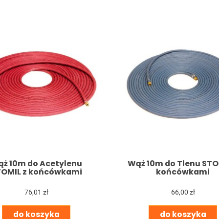
ż 10m do Acetylenu
Wąż 10m do Tlenu STO
TOMIL z końcówkami
końcówkami
76,01 zł
66,00 zł
do koszyka
do koszyka