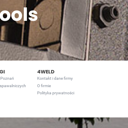
ools
GI
4WELD
 Poznań
Kontakt i dane firmy
 spawalniczych
O firmie
Polityka prywatności