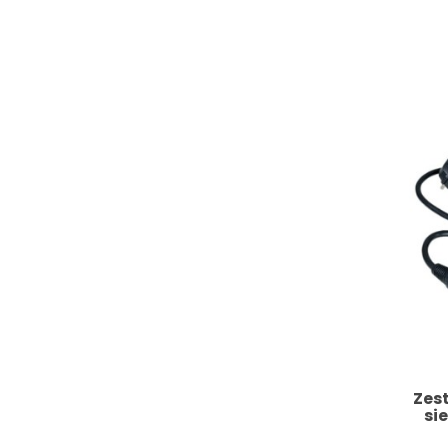
Zes
si