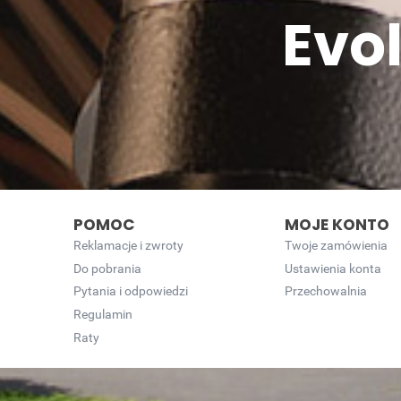
Evo
POMOC
MOJE KONTO
Reklamacje i zwroty
Twoje zamówienia
Do pobrania
Ustawienia konta
Pytania i odpowiedzi
Przechowalnia
Regulamin
Raty