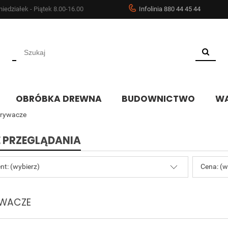
iedziałek - Piątek 8.00-16.00
Infolinia 880 44 45 44
OBRÓBKA DREWNA
BUDOWNICTWO
WA
rywacze
 PRZEGLĄDANIA
nt: (wybierz)
Cena: (w
WACZE