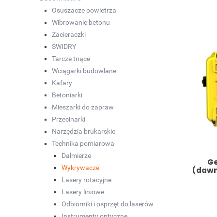
Osuszacze powietrza
Wibrowanie betonu
Zacieraczki
ŚWIDRY
Tarcze tnące
Wciągarki budowlane
Kafary
Betoniarki
Mieszarki do zapraw
Przecinarki
Narzędzia brukarskie
Technika pomiarowa
Dalmierze
Ge
Wykrywacze
(dawn
Lasery rotacyjne
Lasery liniowe
Odbiorniki i osprzęt do laserów
Instrumenty optyczne