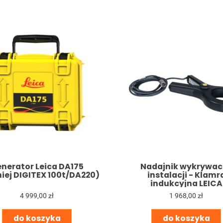
nerator Leica DA175
Nadajnik wykrywac
iej DIGITEX 100t/DA220)
instalacji - Klamr
indukcyjna LEICA
4 999,00 zł
1 968,00 zł
do koszyka
do koszyka