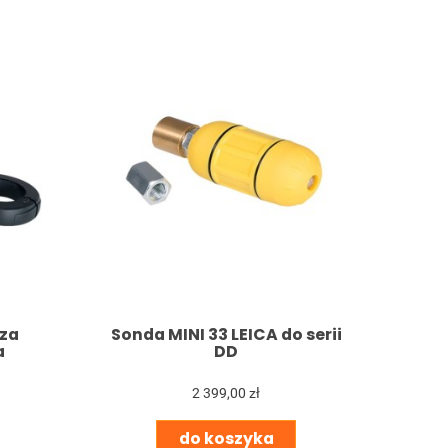
za
Sonda MINI 33 LEICA do serii
a
DD
2 399,00 zł
do koszyka