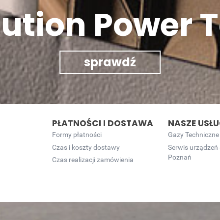
lution Power T
sprawdź
PŁATNOŚCI I DOSTAWA
NASZE USŁU
Formy płatności
Gazy Techniczne
Czas i koszty dostawy
Serwis urządzeń
Poznań
Czas realizacji zamówienia