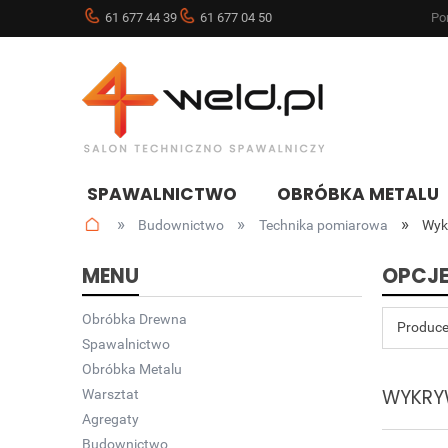
61 677 44 39
61 677 04 50
Pon
SPAWALNICTWO
OBRÓBKA METALU
»
»
»
Budownictwo
Technika pomiarowa
Wyk
NOWOŚCI
BLOG
MENU
OPCJE
Obróbka Drewna
Produce
Spawalnictwo
Obróbka Metalu
WYKRY
Warsztat
Agregaty
Budownictwo