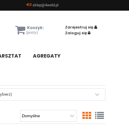
sklep@4weld.pl
Zarejestruj się
Koszyk:
(pusty)
Zaloguj się
RSZTAT
AGREGATY
ybierz)