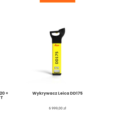
20 +
Wykrywacz Leica DD175
ET
6 999,00 zł