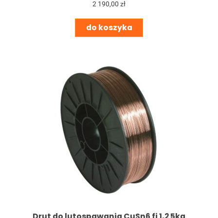
2 190,00 zł
do koszyka
Drut do lutospawania CuSn6 fi 1,2 5kg