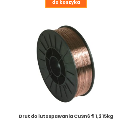
do koszyka
Drut do lutospawania CuSn6 fi 1,2 15kg