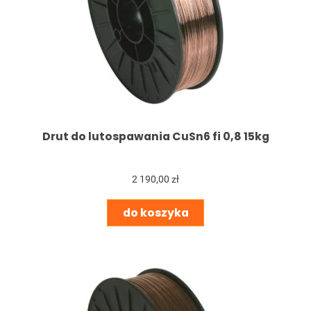
Drut do lutospawania CuSn6 fi 0,8 15kg
2 190,00 zł
do koszyka