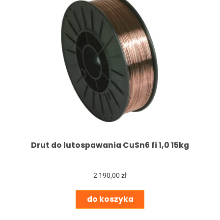
Drut do lutospawania CuSn6 fi 1,0 15kg
2 190,00 zł
do koszyka