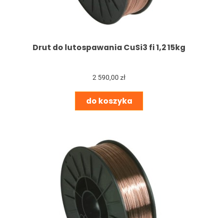
Drut do lutospawania CuSi3 fi 1,2 15kg
2 590,00 zł
do koszyka