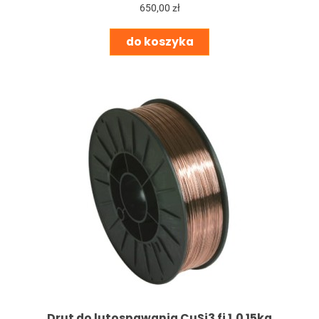
650,00 zł
do koszyka
Drut do lutospawania CuSi3 fi 1,0 15kg