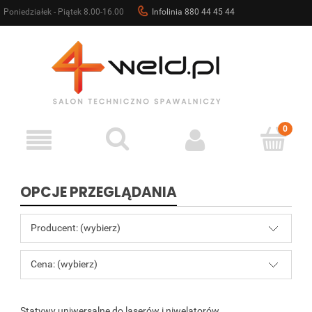
Poniedziałek - Piątek 8.00-16.00
Infolinia 880 44 45 44
sklep@4weld.pl
OPCJE PRZEGLĄDANIA
Producent: (wybierz)
Cena: (wybierz)
Statywy uniwersalne do laserów i niwelatorów