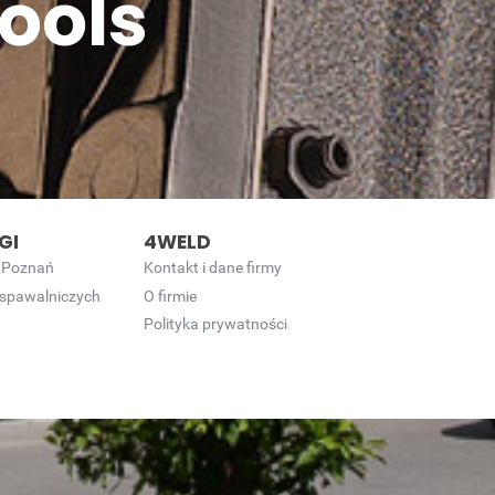
ools
GI
4WELD
 Poznań
Kontakt i dane firmy
 spawalniczych
O firmie
Polityka prywatności