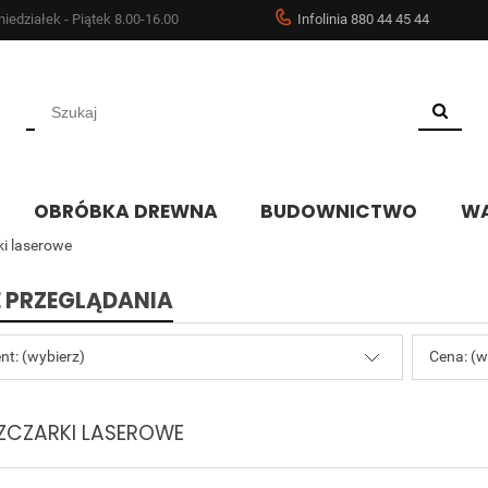
iedziałek - Piątek 8.00-16.00
Infolinia 880 44 45 44
OBRÓBKA DREWNA
BUDOWNICTWO
WA
i laserowe
 PRZEGLĄDANIA
nt: (wybierz)
Cena: (w
ZCZARKI LASEROWE