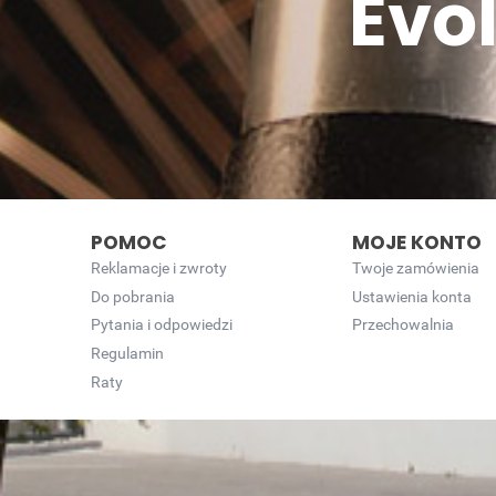
Evo
POMOC
MOJE KONTO
Reklamacje i zwroty
Twoje zamówienia
Do pobrania
Ustawienia konta
Pytania i odpowiedzi
Przechowalnia
Regulamin
Raty