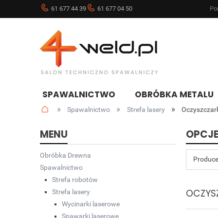
61 677 44 39
61 677 04 50
Pon
SPAWALNICTWO
OBRÓBKA METALU
»
»
»
Spawalnictwo
Strefa lasery
Oczyszczark
NOWOŚCI
BLOG
MENU
OPCJE
Obróbka Drewna
Produce
Spawalnictwo
Strefa robotów
OCZYS
Strefa lasery
Wycinarki laserowe
Spawarki laserowe