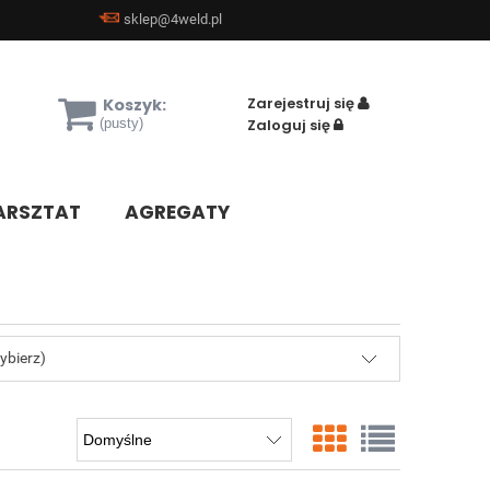
sklep@4weld.pl
Zarejestruj się
Koszyk:
(pusty)
Zaloguj się
RSZTAT
AGREGATY
ybierz)