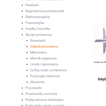
Piaskarki
Nagrzewnice pomieszczeń
Elektronarzędzia
Pneumatyka
Imadła, kowadła
Sprzęt pomiarowy
Suwmiarki
Głębokościomierze
Mikrometry
Mierniki zegarowe
Liniały i kątomierze
Cyrkle, rysiki, numeratory
Przyrządy miernicze
Głę
Akcesoria
Przystawki
Prostowniki, rozruchy
Podgrzewacze indukcyjne
Podnośniki, wózki, najazdy