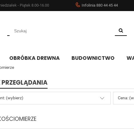
iedziałek - Piątek 8.00-16.00
Infolinia 880 44 45 44
OBRÓBKA DREWNA
BUDOWNICTWO
WA
omierze
 PRZEGLĄDANIA
nt: (wybierz)
Cena: (w
KOŚCIOMIERZE