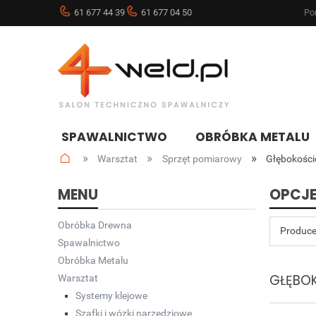
61 677 44 39
61 677 04 50
Pon
SPAWALNICTWO
OBRÓBKA METALU
»
»
»
Warsztat
Sprzęt pomiarowy
Głębokości
NOWOŚCI
BLOG
MENU
OPCJE
Obróbka Drewna
Produce
Spawalnictwo
Obróbka Metalu
GŁĘBO
Warsztat
Systemy klejowe
Szafki i wózki narzędziowe