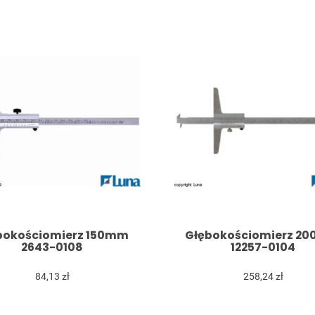
bokościomierz 150mm
Głębokościomierz 2
2643-0108
12257-0104
84,13 zł
258,24 zł