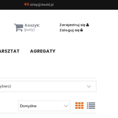
sklep@4weld.pl
Zarejestruj się
Koszyk:
(pusty)
Zaloguj się
RSZTAT
AGREGATY
ybierz)