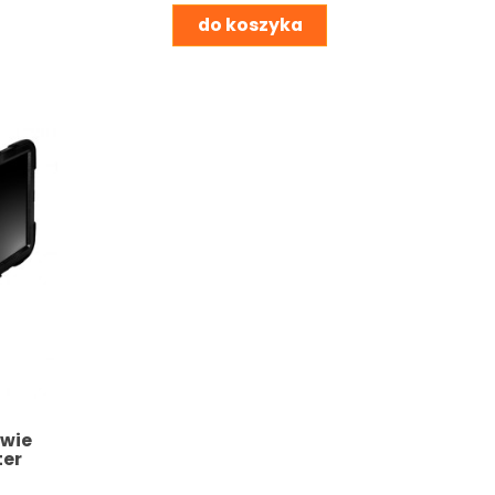
do koszyka
owie
ter