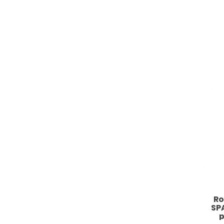
Ro
SP
p