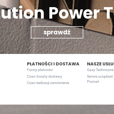
lution Power T
sprawdź
PŁATNOŚCI I DOSTAWA
NASZE USŁU
Formy płatności
Gazy Techniczne
Czas i koszty dostawy
Serwis urządzeń
Poznań
Czas realizacji zamówienia