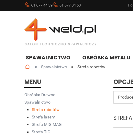
61 677 44 39
61 677 04 50
Pon
SPAWALNICTWO
OBRÓBKA METALU
»
»
Spawalnictwo
Strefa robotów
NOWOŚCI
BLOG
MENU
OPCJE
Obróbka Drewna
Produce
Spawalnictwo
Strefa robotów
STREF
Strefa lasery
Strefa MIG MAG
Strefa TIG