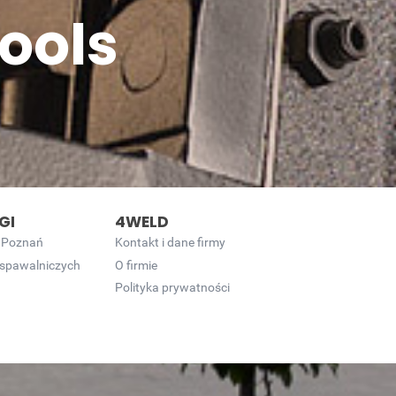
ools
GI
4WELD
 Poznań
Kontakt i dane firmy
 spawalniczych
O firmie
Polityka prywatności