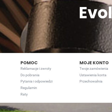
Evo
POMOC
MOJE KONTO
Reklamacje i zwroty
Twoje zamówienia
Do pobrania
Ustawienia konta
Pytania i odpowiedzi
Przechowalnia
Regulamin
Raty