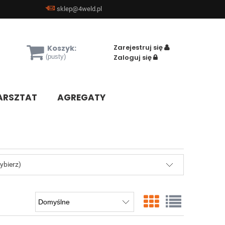
sklep@4weld.pl
Zarejestruj się
Koszyk:
(pusty)
Zaloguj się
RSZTAT
AGREGATY
ybierz)