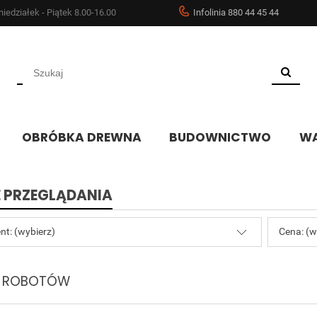
iedziałek - Piątek 8.00-16.00
Infolinia 880 44 45 44
OBRÓBKA DREWNA
BUDOWNICTWO
WA
 PRZEGLĄDANIA
nt: (wybierz)
Cena: (w
A ROBOTÓW