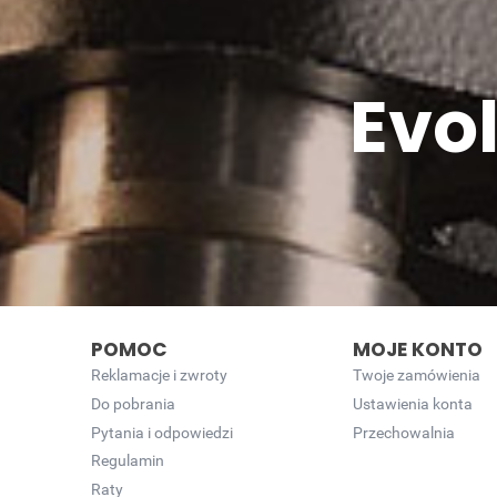
Evo
POMOC
MOJE KONTO
Reklamacje i zwroty
Twoje zamówienia
Do pobrania
Ustawienia konta
Pytania i odpowiedzi
Przechowalnia
Regulamin
Raty