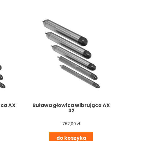
ąca AX
Buława głowica wibrująca AX
32
762,00 zł
do koszyka