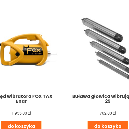
ęd wibratora FOX TAX
Buława głowica wibruj
Enar
25
1 955,00 zł
762,00 zł
do koszyka
do koszyka