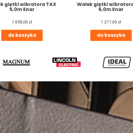
k giętki wibratora TAX
Wałek giętki wibrator
5,0m Enar
6,0m Enar
1 058,00 zł
1 217,00 zł
do koszyka
do koszyka