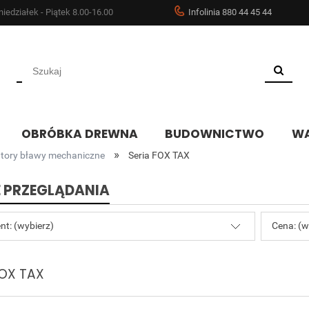
iedziałek - Piątek 8.00-16.00
Infolinia 880 44 45 44
OBRÓBKA DREWNA
BUDOWNICTWO
WA
»
tory bławy mechaniczne
Seria FOX TAX
 PRZEGLĄDANIA
nt: (wybierz)
Cena: (w
FOX TAX