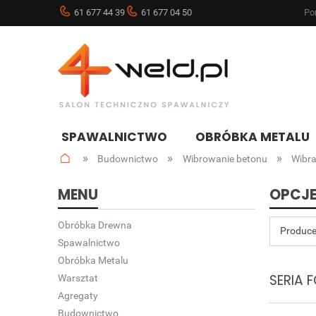
61 677 44 39
61 677 04 50
Pon
SPAWALNICTWO
OBRÓBKA METALU
»
»
»
Budownictwo
Wibrowanie betonu
Wibra
NOWOŚCI
BLOG
MENU
OPCJE
Obróbka Drewna
Produce
Spawalnictwo
Obróbka Metalu
SERIA 
Warsztat
Agregaty
Budownictwo