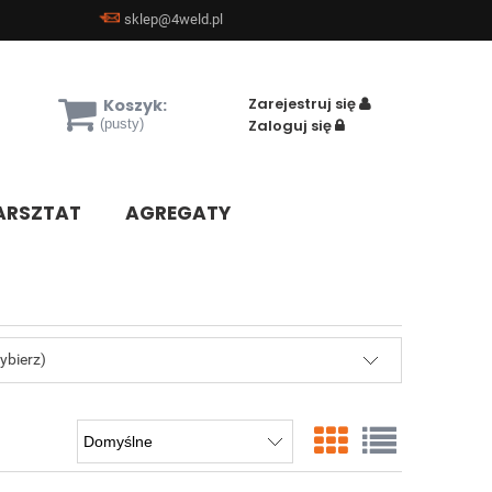
sklep@4weld.pl
Zarejestruj się
Koszyk:
(pusty)
Zaloguj się
RSZTAT
AGREGATY
ybierz)