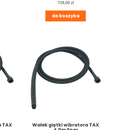
738,00 zł
do koszyka
a TAX
Wałek giętki wibratora TAX
4,0m Enar