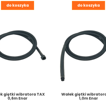
do koszyka
do koszyka
k giętki wibratora TAX
Wałek giętki wibrator
0,6m Enar
1,0m Enar