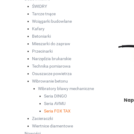
ŚWIDRY
Tarcze tnące
Wciągarki budowlane
Kafary
Betoniarki
Mieszarki do zapraw
Przecinarki
Narzędzia brukarskie
Technika pomiarowa
Osuszacze powietrza
Wibrowanie betonu
Wibratory bławy mechaniczne
Seria DINGO
Nap
Seria AVMU
Seria FOX TAX
Zacieraczki
Wiertnice diamentowe
Nowości