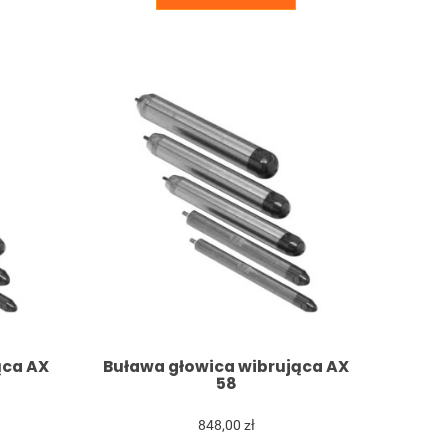
ąca AX
Buława głowica wibrująca AX
58
848,00 zł