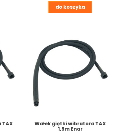
do koszyka
a TAX
Wałek giętki wibratora TAX
1,5m Enar