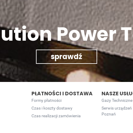
lution Power T
sprawdź
PŁATNOŚCI I DOSTAWA
NASZE USŁU
Formy płatności
Gazy Techniczne
Czas i koszty dostawy
Serwis urządzeń
Poznań
Czas realizacji zamówienia