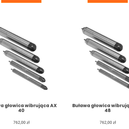
a głowica wibrująca AX
Buława głowica wibruj
40
48
762,00 zł
762,00 zł