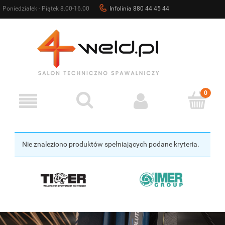
Poniedziałek - Piątek 8.00-16.00
Infolinia 880 44 45 44
sklep@4weld.pl
Nie znaleziono produktów spełniających podane kryteria.