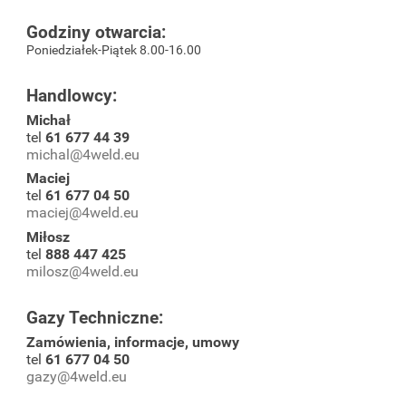
Godziny otwarcia:
Poniedziałek-Piątek 8.00-16.00
Handlowcy:
Michał
tel
61 677 44 39
michal@4weld.eu
Maciej
tel
61 677 04 50
maciej@4weld.eu
Miłosz
tel
888 447 425
milosz@4weld.eu
Gazy Techniczne:
Zamówienia, informacje, umowy
tel
61 677 04 50
gazy@4weld.eu