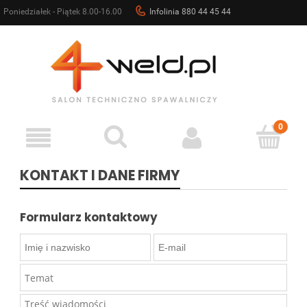
Poniedziałek - Piątek 8.00-16.00
Infolinia 880 44 45 44
sklep@4weld.pl
KONTAKT I DANE FIRMY
Formularz kontaktowy