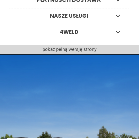
PŁATNOŚCI I DOSTAWA
NASZE USŁUGI
4WELD
pokaż pełną wersję strony