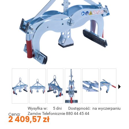
Wysyłka w:
5 dni
Dostępność:
na wyczerpaniu
Zamów Telefonicznie 880 44 45 44
Cena:
2 409,57 zł