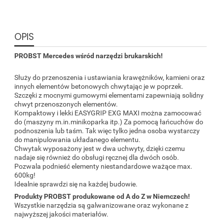
OPIS
PROBST Mercedes wśród narzędzi brukarskich!
Służy do przenoszenia i ustawiania krawężników, kamieni oraz
innych elementów betonowych chwytając je w poprzek.
Szczęki z mocnymi gumowymi elementami zapewniają solidny
chwyt przenoszonych elementów.
Kompaktowy i lekki EASYGRIP EXG MAXI można zamocować
do (maszyny m.in.minikoparka itp.) Za pomocą łańcuchów do
podnoszenia lub taśm. Tak więc tylko jedna osoba wystarczy
do manipulowania układanego elementu.
Chwytak wyposażony jest w dwa uchwyty, dzięki czemu
nadaje się również do obsługi ręcznej dla dwóch osób.
Pozwala podnieść elementy niestandardowe ważące max.
600kg!
Idealnie sprawdzi się na każdej budowie.
Produkty PROBST produkowane od A do Z w Niemczech!
Wszystkie narzędzia są galwanizowane oraz wykonane z
najwyższej jakości materiałów.