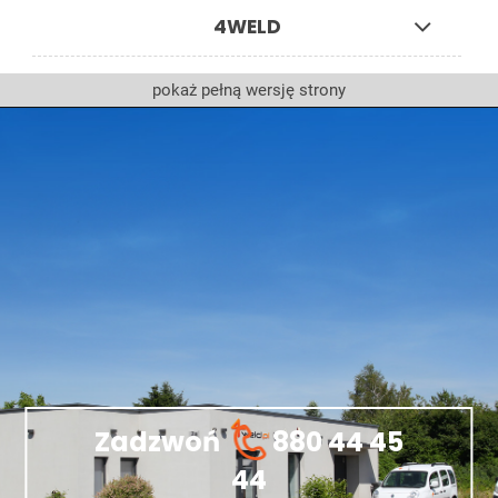
4WELD
pokaż pełną wersję strony
Zadzwoń
880 44 45
44