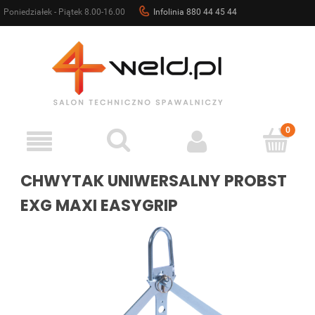
Poniedziałek - Piątek 8.00-16.00
Infolinia 880 44 45 44
sklep@4weld.pl
CHWYTAK UNIWERSALNY PROBST
EXG MAXI EASYGRIP