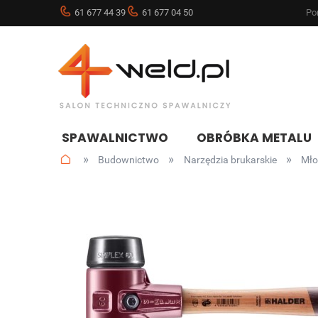
61 677 44 39
61 677 04 50
Pon
SPAWALNICTWO
OBRÓBKA METALU
»
»
»
Budownictwo
Narzędzia brukarskie
Mło
NOWOŚCI
BLOG