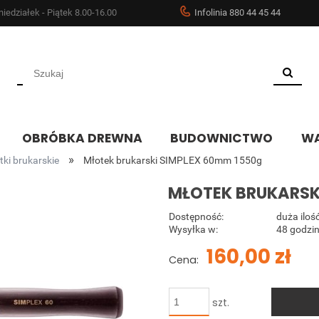
iedziałek - Piątek 8.00-16.00
Infolinia 880 44 45 44
OBRÓBKA DREWNA
BUDOWNICTWO
WA
»
tki brukarskie
Młotek brukarski SIMPLEX 60mm 1550g
MŁOTEK BRUKARSK
Dostępność:
duża iloś
Wysyłka w:
48 godzin
160,00 zł
Cena:
szt.