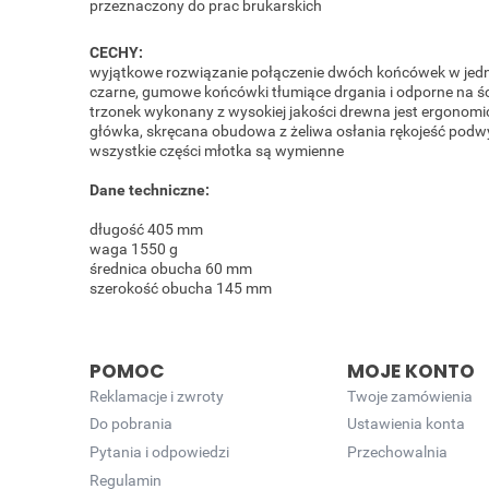
przeznaczony do prac brukarskich
CECHY:
wyjątkowe rozwiązanie połączenie dwóch końcówek w jed
czarne, gumowe końcówki tłumiące drgania i odporne na śc
trzonek wykonany z wysokiej jakości drewna jest ergonomic
główka, skręcana obudowa z żeliwa osłania rękojeść podw
wszystkie części młotka są wymienne
Dane techniczne:
długość 405 mm
waga 1550 g
średnica obucha 60 mm
szerokość obucha 145 mm
POMOC
MOJE KONTO
Reklamacje i zwroty
Twoje zamówienia
Do pobrania
Ustawienia konta
Pytania i odpowiedzi
Przechowalnia
Regulamin