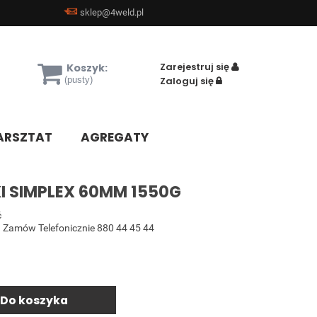
sklep@4weld.pl
Zarejestruj się
Koszyk:
(pusty)
Zaloguj się
RSZTAT
AGREGATY
I SIMPLEX 60MM 1550G
ć
 Zamów Telefonicznie 880 44 45 44
Do koszyka