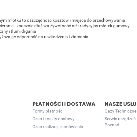
nym młotku to oszczędność kosztów i miejsca do przechowywania
ieranie - znacznie dłuższa żywotność niż tradycyjny młotek gumowy
zny i tłumi drgania
yższając odporność na uszkodzenia i złamania
PŁATNOŚCI I DOSTAWA
NASZE USŁU
Formy płatności
Gazy Techniczne
Czas i koszty dostawy
Serwis urządzeń
Poznań
Czas realizacji zamówienia