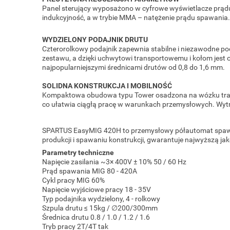
Panel sterujący wyposażono w cyfrowe wyświetlacze prądu 
indukcyjność, a w trybie MMA – natężenie prądu spawania. D
WYDZIELONY PODAJNIK DRUTU
Czterorolkowy podajnik zapewnia stabilne i niezawodne po
zestawu, a dzięki uchwytowi transportowemu i kołom jest 
najpopularniejszymi średnicami drutów od 0,8 do 1,6 mm.
SOLIDNA KONSTRUKCJA I MOBILNOŚĆ
Kompaktowa obudowa typu Tower osadzona na wózku trans
co ułatwia ciągłą pracę w warunkach przemysłowych. Wytr
SPARTUS EasyMIG 420H to przemysłowy półautomat spawaln
produkcji i spawaniu konstrukcji, gwarantuje najwyższą j
Parametry techniczne
Napięcie zasilania ~3× 400V ± 10% 50 / 60 Hz
Prąd spawania MIG 80 - 420A
Cykl pracy MIG 60%
Napięcie wyjściowe pracy 18 - 35V
Typ podajnika wydzielony, 4 - rolkowy
Szpula drutu ≤ 15kg / ∅200/300mm
Średnica drutu 0.8 / 1.0 / 1.2 / 1.6
Tryb pracy 2T/4T tak