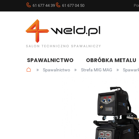
61 677 44 39
61 677 04 50
Pon
SPAWALNICTWO
OBRÓBKA METALU
»
»
»
Spawalnictwo
Strefa MIG MAG
Spawar
NOWOŚCI
BLOG