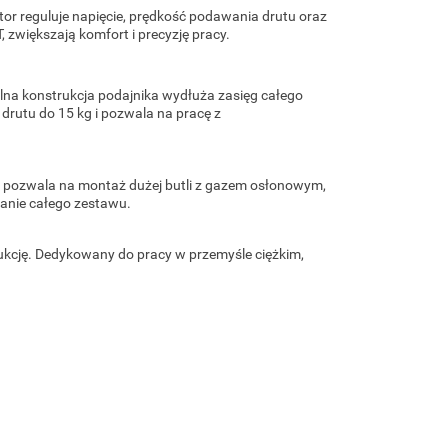
or reguluje napięcie, prędkość podawania drutu oraz
 zwiększają komfort i precyzję pracy.
lna konstrukcja podajnika wydłuża zasięg całego
drutu do 15 kg i pozwala na pracę z
 pozwala na montaż dużej butli z gazem osłonowym,
anie całego zestawu.
kcję. Dedykowany do pracy w przemyśle ciężkim,