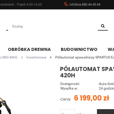
iedziałek - Piątek 8.00-16.00
Infolinia 880 44 45 44
OBRÓBKA DREWNA
BUDOWNICTWO
WA
»
»
ki MIG MAG
Inwertorowe
Półautomat spawalniczy SPARTUS 
PÓŁAUTOMAT SPA
420H
Dostępność:
duża iloś
Wysyłka w:
24 godzin
6 199,00 zł
Cena: