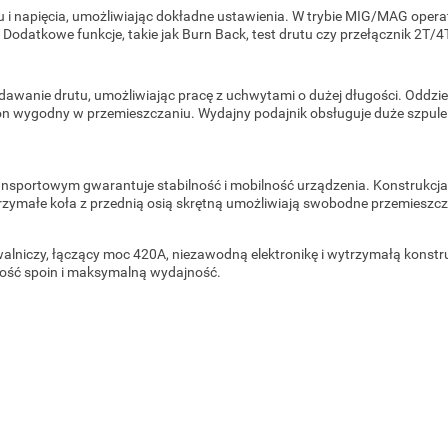
i napięcia, umożliwiając dokładne ustawienia. W trybie MIG/MAG operat
odatkowe funkcje, takie jak Burn Back, test drutu czy przełącznik 2T/4T,
dawanie drutu, umożliwiając pracę z uchwytami o dużej długości. Oddzie
on wygodny w przemieszczaniu. Wydajny podajnik obsługuje duże szpule 
portowym gwarantuje stabilność i mobilność urządzenia. Konstrukcja
zymałe koła z przednią osią skrętną umożliwiają swobodne przemieszcz
iczy, łączący moc 420A, niezawodną elektronikę i wytrzymałą konstru
akość spoin i maksymalną wydajność.