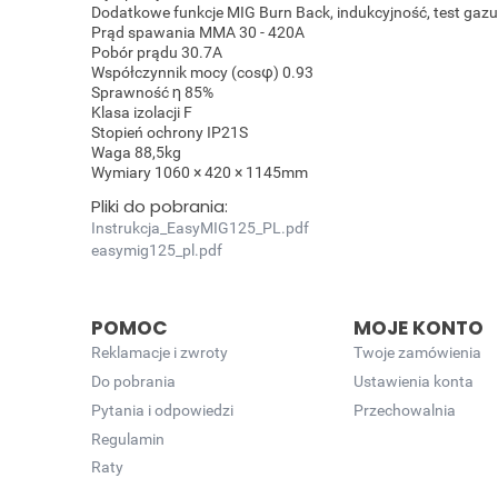
Dodatkowe funkcje MIG Burn Back, indukcyjność, test gazu,
Prąd spawania MMA 30 - 420A
Pobór prądu 30.7A
Współczynnik mocy (cosφ) 0.93
Sprawność η 85%
Klasa izolacji F
Stopień ochrony IP21S
Waga 88,5kg
Wymiary 1060 × 420 × 1145mm
Pliki do pobrania:
Instrukcja_EasyMIG125_PL.pdf
easymig125_pl.pdf
POMOC
MOJE KONTO
Reklamacje i zwroty
Twoje zamówienia
Do pobrania
Ustawienia konta
Pytania i odpowiedzi
Przechowalnia
Regulamin
Raty