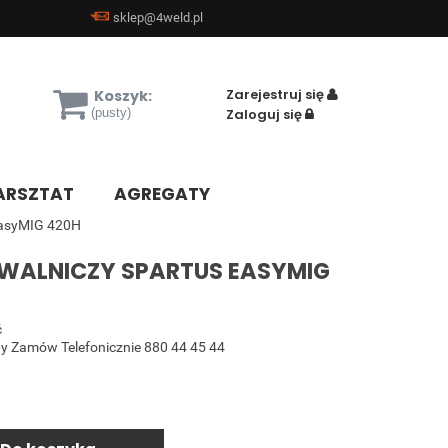
sklep@4weld.pl
Zarejestruj się
Koszyk:
(pusty)
Zaloguj się
RSZTAT
AGREGATY
EasyMIG 420H
WALNICZY SPARTUS EASYMIG
ć
y Zamów Telefonicznie 880 44 45 44