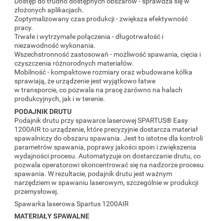
Dostęp do trudno dostępnych obszarów - sprawdza się w
złożonych aplikacjach.
Zoptymalizowany czas produkcji - zwiększa efektywność
pracy.
Trwałe i wytrzymałe połączenia - długotrwałość i
niezawodność wykonania.
Wszechstronność zastosowań - możliwość spawania, cięcia i
czyszczenia różnorodnych materiałów.
Mobilność - kompaktowe rozmiary oraz wbudowane kółka
sprawiają, że urządzenie jest wyjątkowo łatwe
w transporcie, co pozwala na pracę zarówno na halach
produkcyjnych, jak i w terenie.
PODAJNIK DRUTU
Podajnik drutu przy spawarce laserowej SPARTUS® Easy
1200AIR to urządzenie, które precyzyjnie dostarcza materiał
spawalniczy do obszaru spawania. Jest to istotne dla kontroli
parametrów spawania, poprawy jakości spoin i zwiększenia
wydajności procesu. Automatyzuje on dostarczanie drutu, co
pozwala operatorowi skoncentrować się na nadzorze procesu
spawania. W rezultacie, podajnik drutu jest ważnym
narzędziem w spawaniu laserowym, szczególnie w produkcji
przemysłowej.
Spawarka laserowa Spartus 1200AIR
MATERIAŁY SPAWALNE