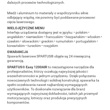
dalszych procesów technologicznych.
Miedź i aluminium to materiały o współczynniku silnie
odbijający wiązkę, nie powinny być poddawane procesowi
cięcia laserowego.
WIELOJĘZYCZNE MENU
Interfejs urządzenia dostępny jest w języku: • polskim •
angielskim • niemieckim • francuskim • hiszpańskim • włoskim •
czeskim • słowackim • greckim • rumuńskim • portugalskim •
koreańskim • tureckim • rosyjskim
GWARANCJA
Spawarki laserowe SPARTUS® objęte są 24 miesięczną
gwarancją.
SPARTUS® Easy 1200AIR
to niezastąpione narzędzie dla
profesjonalistów, którzy oczekują najwyższej jakości i
wszechstronności w jednym urządzeniu. Dzięki połączeniu
nowoczesnych technologii i solidnej konstrukcji, spawarka ta
spełni oczekiwania nawet najbardziej wymagających
użytkowników. To doskonałe rozwiązanie dla branż
wymagających najwyższej dokładności, takich jak przemysł
motoryzacyjny, lotniczy oraz produkcja precyzyjnych
komponentów.