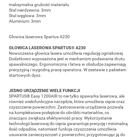
maksymalna grubość materiału
Stal nierdzewna: 3mm
Stal węglowa: 3mm
Aluminium: 3mm
Głowica laserowa Spartus A230
GŁOWICA LASEROWA SPARTUS® A230
Nowoczesna głowica lasera umożliwia regulację ogniskowej.
Dodatkowo wyposażona jest w mechanizm podawania drutu
spawalniczego. Ergonomiczna i łatwa w obsłudze zapewniają
precyzyjną i wygodną pracę operatora. W zestawie z pakietem
startowych dysz.
JEDNO URZĄDZENIE WIELE FUNKCJI
SPARTUS® Easy 1200AIR to nie tylko spawarka laserowa, ale
również wielofunkcyjne narzędzie, które umożliwia cięcie oraz
czyszczenie powierzchni. Zastosowanie urządzenia pozwala
na kompleksowe podejście do obróbki materiałów, co
znacząco zwiększa efektywność pracy. Wykorzystanie
technologii laserowej do cięcia gwarantuje precyzję i minimalną
ilość odpadów, natomiast funkcja czyszczenia umożliwia
usuwanie zanieczyszczeń z powierzchni, przygotowując ją do