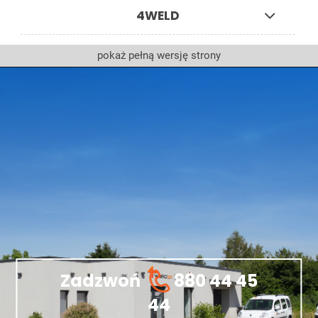
4WELD
pokaż pełną wersję strony
Zadzwoń
880 44 45
44