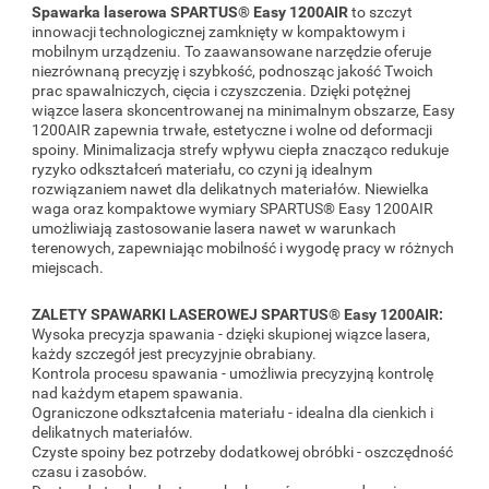
Spawarka laserowa SPARTUS® Easy 1200AIR
to szczyt
innowacji technologicznej zamknięty w kompaktowym i
mobilnym urządzeniu. To zaawansowane narzędzie oferuje
niezrównaną precyzję i szybkość, podnosząc jakość Twoich
prac spawalniczych, cięcia i czyszczenia. Dzięki potężnej
wiązce lasera skoncentrowanej na minimalnym obszarze, Easy
1200AIR zapewnia trwałe, estetyczne i wolne od deformacji
spoiny. Minimalizacja strefy wpływu ciepła znacząco redukuje
ryzyko odkształceń materiału, co czyni ją idealnym
rozwiązaniem nawet dla delikatnych materiałów. Niewielka
waga oraz kompaktowe wymiary SPARTUS® Easy 1200AIR
umożliwiają zastosowanie lasera nawet w warunkach
terenowych, zapewniając mobilność i wygodę pracy w różnych
miejscach.
ZALETY SPAWARKI LASEROWEJ SPARTUS® Easy 1200AIR:
Wysoka precyzja spawania - dzięki skupionej wiązce lasera,
każdy szczegół jest precyzyjnie obrabiany.
Kontrola procesu spawania - umożliwia precyzyjną kontrolę
nad każdym etapem spawania.
Ograniczone odkształcenia materiału - idealna dla cienkich i
delikatnych materiałów.
Czyste spoiny bez potrzeby dodatkowej obróbki - oszczędność
czasu i zasobów.