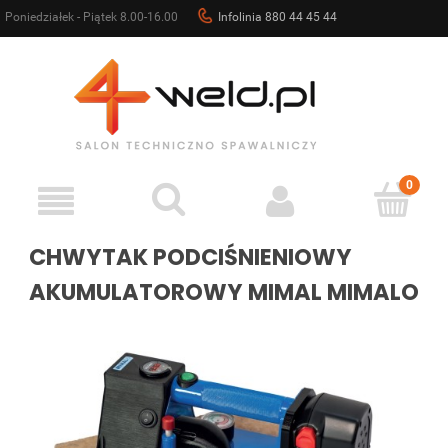
Poniedziałek - Piątek 8.00-16.00
Infolinia 880 44 45 44
sklep@4weld.pl
CHWYTAK PODCIŚNIENIOWY
AKUMULATOROWY MIMAL MIMALO