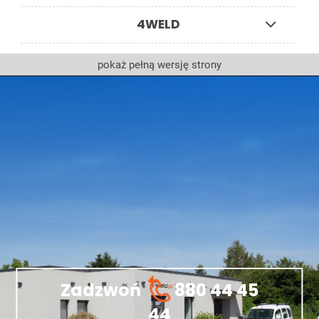
4WELD
pokaż pełną wersję strony
Zadzwoń
880 44 45
44