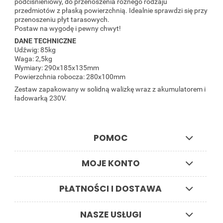
podciśnieniowy, do przenoszenia różnego rodzaju
przedmiotów z płaską powierzchnią. Idealnie sprawdzi się przy
przenoszeniu płyt tarasowych.
Postaw na wygodę i pewny chwyt!
DANE TECHNICZNE
Udźwig: 85kg
Waga: 2,5kg
Wymiary: 290x185x135mm
Powierzchnia robocza: 280x100mm
Zestaw zapakowany w solidną walizkę wraz z akumulatorem i
ładowarką 230V.
POMOC
MOJE KONTO
PŁATNOŚCI I DOSTAWA
NASZE USŁUGI