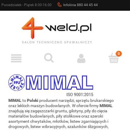
Poniedziałek - Piątek 8.00-16.00
Infolinia 880 44 45 44
sklep@4weld.pl
MIMAL
to
Polski
producent narzędzi, sprzętu brukarskiego
oraz lekkich maszyn budowlanych. W ofercie firmy
MIMAL
znajdują się zagęszczarki gruntu, gilotyny, piły do cięcia
materiałów budowlanych, piły stolikowe oraz szeroki
asortyment chwytaków, młotków, listew zgarniających i
drogowych, listew wibracyjnych, szalunków ślizgowych,