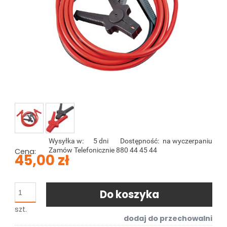
Wysyłka w:
5 dni
Dostępność:
na wyczerpaniu
Zamów Telefonicznie 880 44 45 44
Cena:
45,00 zł
Do koszyka
szt.
dodaj do przechowalni