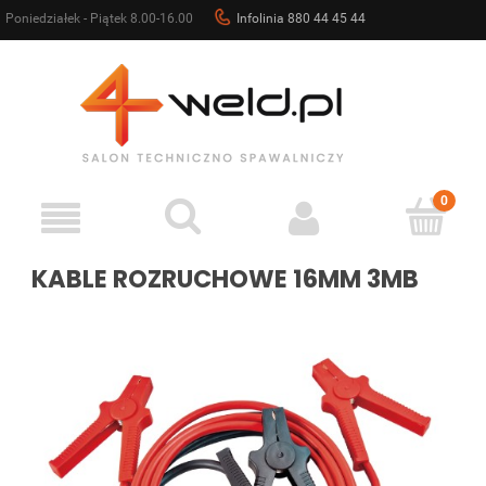
Poniedziałek - Piątek 8.00-16.00
Infolinia 880 44 45 44
sklep@4weld.pl
KABLE ROZRUCHOWE 16MM 3MB