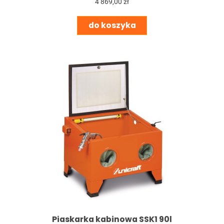
4 869,00 zł
do koszyka
Piaskarka kabinowa SSK1 90l