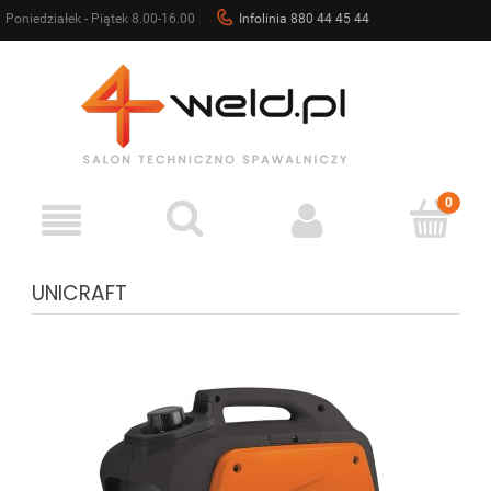
Poniedziałek - Piątek 8.00-16.00
Infolinia 880 44 45 44
sklep@4weld.pl
UNICRAFT