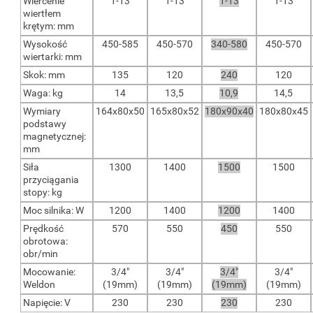
Wiercenie
1-13
1-13
1-13
1-13
wiertłem
krętym: mm
Wysokość
450-585
450-570
340-580
450-570
wiertarki: mm
Skok: mm
135
120
240
120
Waga: kg
14
13,5
10,9
14,5
Wymiary
164x80x50
165x80x52
180x90x40
180x80x45
podstawy
magnetycznej:
mm
Siła
1300
1400
1500
1500
przyciągania
stopy: kg
Moc silnika: W
1200
1400
1200
1400
Prędkość
570
550
450
550
obrotowa:
obr/min
Mocowanie:
3/4"
3/4"
3/4"
3/4"
Weldon
(19mm)
(19mm)
(19mm)
(19mm)
Napięcie: V
230
230
230
230