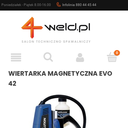
Poniedziałek - Piątek 8.00-16.00
Infolinia 880 44 45 44
sklep@4weld.pl
WIERTARKA MAGNETYCZNA EVO
42