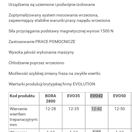
Urządzenia są uziemione i podwójnie izolowane
Zoptymalizowany system mocowania wrzeciona,
zapewniający stabilne warunki pracy napędu wrzeciona
Siła przyciągania podstawy magnetycznej wynosi 1500 N
Zastosowanie PRACE POMOCNICZE
Wysoka jakość wykonania maszyny
Chłodzenie poprzez wrzeciono
Możliwość szybkiej zmiany freza na zwykłe wiertło
Wiertarki produkcji brytyjskiej firmy EVOLUTION
Kod produktu
BORA
EVO35
EVO42
EVO50
2800
Wiercenie
12-28
12-35
12-42
12-50
wiertłem
trepanacyjnym:
mm