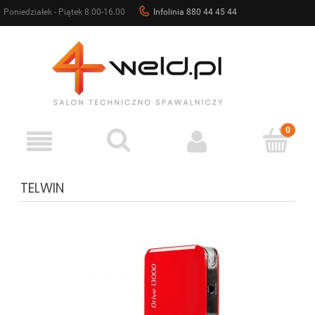
Poniedziałek - Piątek 8.00-16.00
Infolinia 880 44 45 44
sklep@4weld.pl
TELWIN