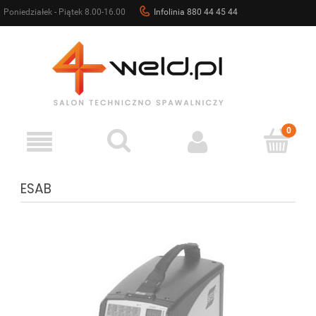
Poniedziałek - Piątek 8.00-16.00
Infolinia 880 44 45 44
sklep@4weld.pl
ESAB