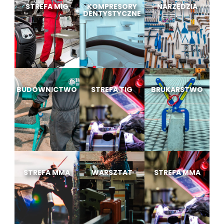
STREFA MIG
KOMPRESORY
NARZĘDZIA
DENTYSTYCZNE
BUDOWNICTWO
STREFA TIG
BRUKARSTWO
STREFA MMA
WARSZTAT
STREFA MMA