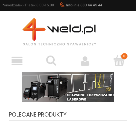
Poniedziałek - Piątek 8.00-16.00
Infolinia 880 44 45 44
sklep@4weld.pl
POLECANE PRODUKTY